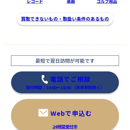
レコード
楽器
ゴルフ用品
買取できないもの・取扱い条件のあるもの
最短で翌日訪問
が可能です
骨董品
金・プラチナ
電話でご相談
FLORENCE Giuseppe Arman
NO BRAND
受付時間：10:00～18:00
（年末年始除く）
i
ボールチェーンネックレス
眠れる森の美女 フィギュリン
Webで申込む
―
―
24時間受付中
35,000
買取金額
円