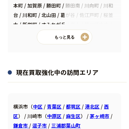
本町 / 加賀原 / 勝田町 / 勝田南 / 川向町 / 川和
台 / 川和町 / 北山田 / 葛が谷 / 佐江戸町 / 桜並
木 / 新栄町 / すみれが丘 / 高山 / 茅ケ崎中央 /
茅ケ崎町 / 茅ケ崎東 / 茅ケ崎南 / 中川 / 中川中
もっと見る
央 / 仲町台 / 長坂 / 二の丸 / 早渕 / 東方町 / 東
山田 / 東山田町 / 平台 / 富士見が丘 / 南山田 /
南山田町 / 見花山
現在買取強化中の訪問エリア
横浜市（
中区
/
青葉区
/
都筑区
/
港北区
/
西
区
） / 川崎市（
中原区
/
麻生区
） /
茅ヶ崎市
/
鎌倉市
/
逗子市
/
三浦郡葉山町