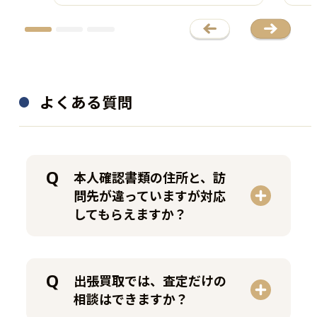
シーズンズランタン2015
エレアコギター
2000021976
1581-8
40,000
買取金額
円
192,500
買取金額
円
よくある質問
程度：N
程度：B
付属品：―
付属品：ケース付
その他詳細：ｱﾒﾘｶﾝ･ｳﾞｨﾝﾃｰｼﾞ
その他詳細：動作確認済
ﾃﾞｻﾞｲﾝ
本人確認書類の住所と、訪
買取時期：2025年11月
買取時期：2025年03月
問先が違っていますが対応
してもらえますか？
出張買取では、査定だけの
相談はできますか？