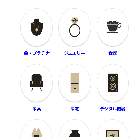
程度：B
程度：A
付属品：―
付属品：―
その他詳細：4本セット
（7/8/9/PW） ソールまた
その他詳細：―
はフェースにスリキズ有
買取時期：2025年08月
買取時期：2024年04月
金・プラチナ
ジュエリー
食器
家具
家電
デジタル機器