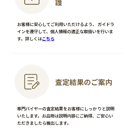
護
HEREND
内田聖史
お客様に安心してご利用いただけるよう、 ガイドラ
カップ＆ソーサー
六通柄袋帯
インを遵守して、個人情報の適正な取扱いを行いま
す。
詳しくは
こちら
シノワズリ トプカプ
―
11,000
買取金額
円
60,000
買取金額
円
程度：S
程度：A
付属品：箱付
付属品：―
査定結果のご案内
その他詳細：オープンシリー
その他詳細：湘南友禅
ズ
買取時期：2024年09月
買取時期：2025年11月
専門バイヤーの査定結果をお客様にしっか りと説明
いたします。お品物は説明内容にご納得、ご安心い
ただきましたら搬出します。