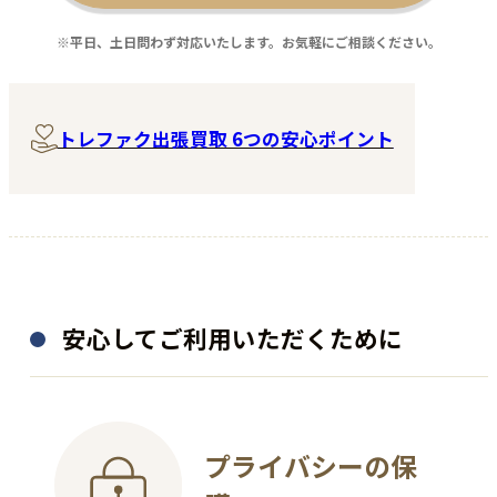
程度：―
※平日、土日問わず対応いたします。お気軽にご相談ください。
程度：B
付属品：―
付属品：―
その他詳細：K18 2.4g
その他詳細：Disney
買取時期：2025年02月
買取時期：2025年10月
トレファク出張買取 6つの安心ポイント
安心してご利用いただくために
プライバシーの保
食器
着物