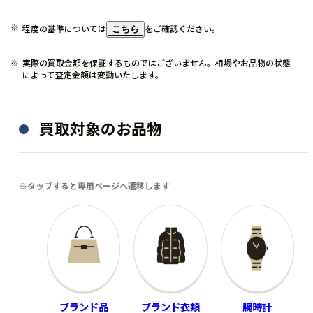
程度の基準については
をご確認ください。
こちら
実際の買取金額を保証するものではございません。相場やお品物の状態
によって査定金額は変動いたします。
買取対象のお品物
ゴルフ用品
ホビー
ARTISAN
ポケモン
※タップすると専用ページへ遷移します
アイアンセットマッスルバッ
ポケモンカード リザードン
クモデル
GX
LS☆720MB Dynamic Gold E
058/051 HR 闘う虹を見たか
X S200
40,000
158,334
買取金額
買取金額
円
円
ブランド品
ブランド衣類
腕時計