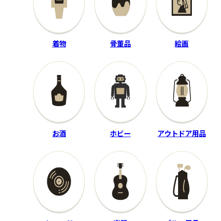
家電
レコード
iRobot
山下達郎
着物
骨董品
絵画
ロボットクリーナー
FOR YOU
ROOMBA MAX 705
RAL-8801
60,000
買取金額
円
程度：B
程度：S
お酒
ホビー
アウトドア用品
付属品：歌詞カード・スリー
付属品：―
ブ付
その他詳細：純正バッテリー
その他詳細：―
50Hz／60Hz
買取時期：2025年07月
買取時期：2025年12月