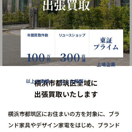
出張買取
年間買取件数
リユースショップ
東証
プライム
100
300
万件
店舗
上場企業
横浜市都筑区全域に
以上の実績
以上を展開
出張買取いたします
横浜市都筑区にお住まいの方を対象に、ブラ
ンド家具やデザイン家電をはじめ、
ブランド