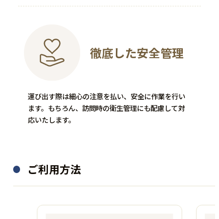
徹底した安全管理
お酒
絵画
運び出す際は細心の注意を払い、安全に作業を行い
ます。もちろん、訪問時の衛生管理にも配慮して対
応いたします。
SUNTORY
鈴木信太郎
山﨑 シングルモルト 700ml
絵画
ご利用方法
―
―
5,500
20,000
買取金額
買取金額
円
円
程度：N
程度：A