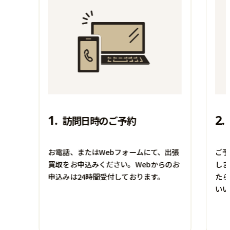
付属品：―
付属品：―
その他詳細：―
その他詳細：―
買取時期：2026年01月
買取時期：2025年08月
1.
2.
訪問日時のご予約
お電話、またはWebフォームにて、出張
ご予
買取をお申込みください。Webからのお
しま
申込みは24時間受付しております。
たら
アウトドア用品
いい
楽器
Coleman
OVATION