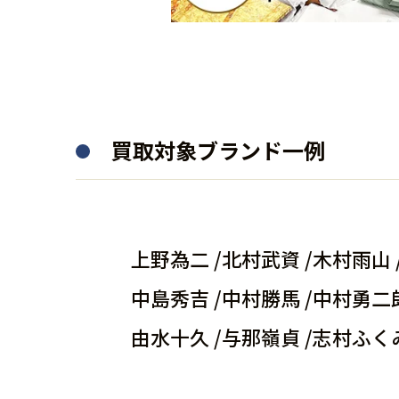
買取対象ブランド一例
上野為二 /
北村武資 /
木村雨山 
中島秀吉 /
中村勝馬 /
中村勇二郎
由水十久 /
与那嶺貞 /
志村ふく