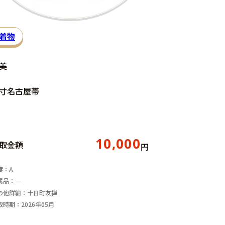
着物
美
寸名古屋帯
10,000
取金額
円
度：A
属品：―
の他詳細：十日町友禅
取時期：2026年05月