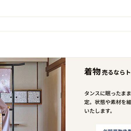
着物
売るならト
タンスに眠ったま
定。状態や素材を
いたします。