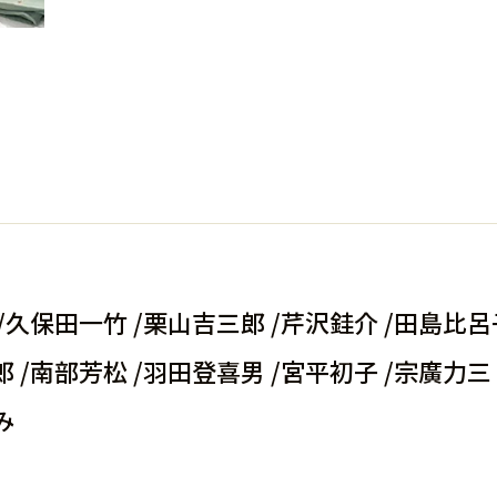
/久保田一竹 /
栗山吉三郎 /
芹沢銈介 /
田島比呂子
 /
南部芳松 /
羽田登喜男 /
宮平初子 /
宗廣力三 
み