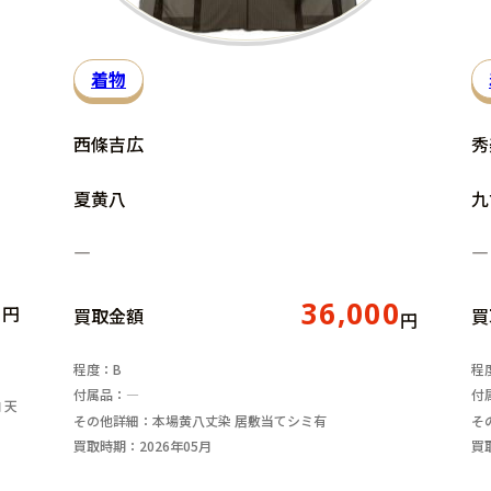
着物
西條吉広
秀
夏黄八
九
―
―
0
36,000
円
買取金額
買
円
程度：B
程
付属品：―
付
 天
その他詳細：本場黄八丈染 居敷当てシミ有
そ
買取時期：2026年05月
買