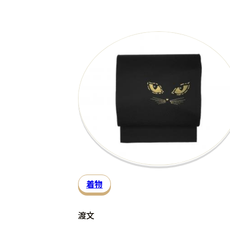
着物
渡文