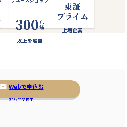
数
リユースショップ
東証
プライム
300
件
店舗
上場企業
以上を展開
Webで申込む
24時間受付中