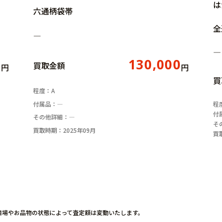
は
六通柄袋帯
全
―
―
0
130,000
買取金額
円
円
買
程度：A
付属品：―
程
付
その他詳細：―
そ
買取時期：2025年09月
買
相場やお品物の状態
によって査定額は変動いたします。