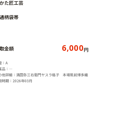
かた匠工芸
通柄袋帯
6,000
取金額
円
度：A
属品：―
の他詳細：満田弥三右衛門ヤスラ格子 本場筑前博多織
取時期：2026年03月