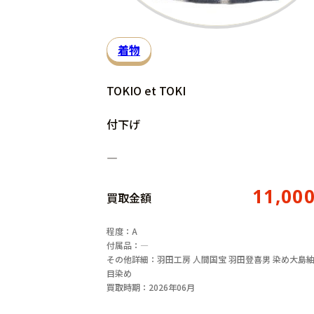
着物
TOKIO et TOKI
付下げ
―
11,00
買取金額
程度：A
付属品：―
その他詳細：羽田工房 人間国宝 羽田登喜男 染め大島紬
目染め
買取時期：2026年06月