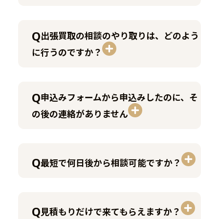
①お電話にてご依頼内容を
ヒアリングいたします。
②ご依頼内容に応じて、訪
出張買取の相談のやり取りは、どのよう
問可否のご案内と訪問日を
に行うのですか？
調整させていただきます。
③事前にご予約いただいた
お日にちに訪問いたしま
す。
申込みフォームから申込みしたのに、そ
の後の連絡がありません
①申込みフォームにてお申
込みいただきます。
最短で何日後から相談可能ですか？
②ご依頼内容を確認後、訪
問可否をメール、またはお
電話にてご案内いたしま
見積もりだけで来てもらえますか？
す。