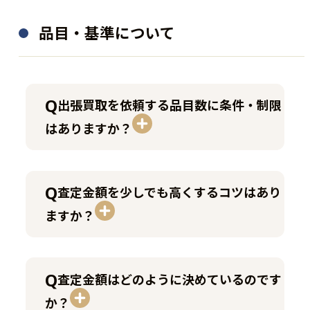
ードなど）
品目・基準について
立会者の従業員証明書類
（在籍証明書、社員証・名
刺は不可）
所有者本人の本人確認書類
法人名義の印鑑登録証明書
（運転免許証・マイナンバ
出張買取を依頼する品目数に条件・制限
（3か月以内に発行された原
ーカードなど）※コピー不
本）
はありますか？
可
実印が押されている委任状
代理人の本人確認書類
法人名義の賃貸借証明書ま
所有者本人自筆の委任状
たは登記簿謄本の原本
査定金額を少しでも高くするコツはあり
訪問先の賃貸借契約書また
こちらから
ますか？
は登記簿謄本の原本
こちらから
査定金額はどのように決めているのです
か？