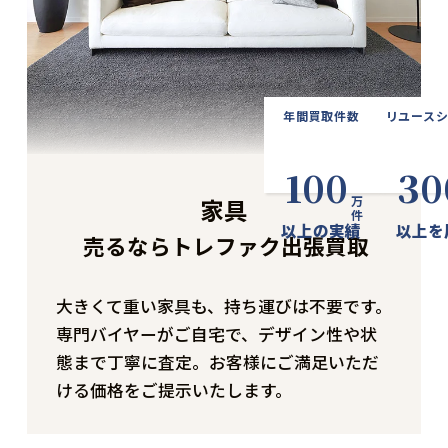
年間買取件数
リユース
100
30
家具
万件
以上の実績
以上を
売るならトレファク出張買取
大きくて重い家具も、持ち運びは不要です。
専門バイヤーがご自宅で、デザイン性や状
態まで丁寧に査定。お客様にご満足いただ
ける価格をご提示いたします。