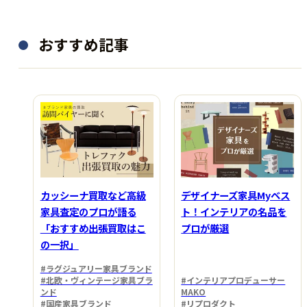
おすすめ記事
カッシーナ買取など高級
デザイナーズ家具Myベス
家具査定のプロが語る
ト！インテリアの名品を
「おすすめ出張買取はこ
プロが厳選
の一択」
#ラグジュアリー家具ブランド
#北欧・ヴィンテージ家具ブラ
#インテリアプロデューサー
ンド
MAKO
#国産家具ブランド
#リプロダクト