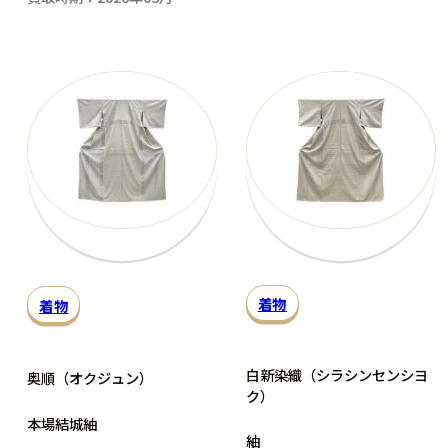
着物
着物
白新染織（シラシンセンシヨ
奥順（オクジュン）
ク）
本場結城紬
紬