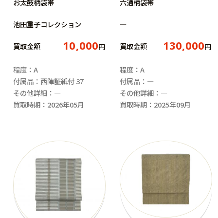
お太鼓柄袋帯
六通柄袋帯
池田重子コレクション
―
10,000
130,000
買取金額
買取金額
円
円
程度：A
程度：A
付属品：西陣証紙付 37
付属品：―
その他詳細：―
その他詳細：―
買取時期：2026年05月
買取時期：2025年09月