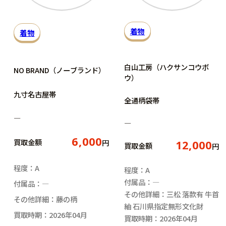
着物
着物
白山工房（ハクサンコウボ
NO BRAND（ノーブランド）
ウ）
九寸名古屋帯
全通柄袋帯
―
―
6,000
買取金額
円
12,000
買取金額
円
程度：A
程度：A
付属品：―
付属品：―
その他詳細：三松 落款有 牛首
その他詳細：藤の柄
紬 石川県指定無形文化財
買取時期：2026年04月
買取時期：2026年04月