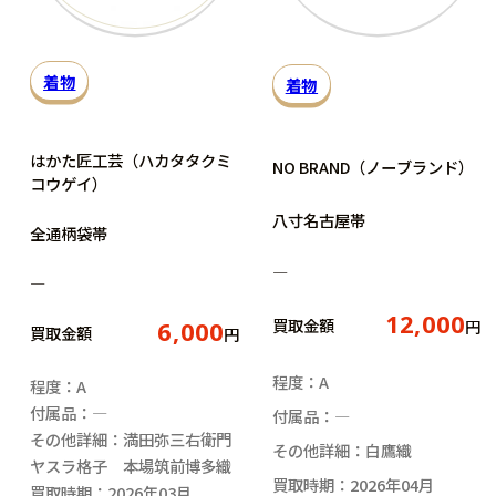
着物
着物
はかた匠工芸（ハカタタクミ
NO BRAND（ノーブランド）
コウゲイ）
八寸名古屋帯
全通柄袋帯
―
―
12,000
買取金額
円
6,000
買取金額
円
程度：A
程度：A
付属品：―
付属品：―
その他詳細：満田弥三右衛門
その他詳細：白鷹織
ヤスラ格子 本場筑前博多織
買取時期：2026年04月
買取時期：2026年03月