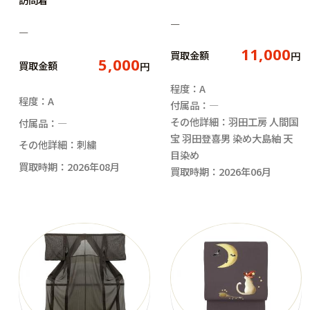
―
―
11,000
買取金額
円
5,000
買取金額
円
程度：A
程度：A
付属品：―
その他詳細：羽田工房 人間国
付属品：―
宝 羽田登喜男 染め大島紬 天
その他詳細：刺繍
目染め
買取時期：2026年08月
買取時期：2026年06月