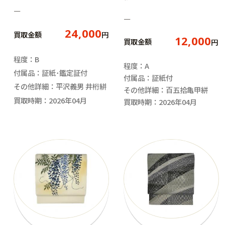
―
―
24,000
買取金額
円
12,000
買取金額
円
程度：B
程度：A
付属品：証紙･鑑定証付
付属品：証紙付
その他詳細：平沢義男 井桁絣
その他詳細：百五拾亀甲絣
買取時期：2026年04月
買取時期：2026年04月