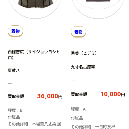
着物
着物
西條吉広（サイジョウヨシヒ
秀美（ヒデミ）
ロ）
九寸名古屋帯
夏黄八
―
―
10,000
買取金額
円
36,000
買取金額
円
程度：A
程度：B
付属品：―
付属品：―
その他詳細：本場黄八丈染 居
その他詳細：十日町友禅