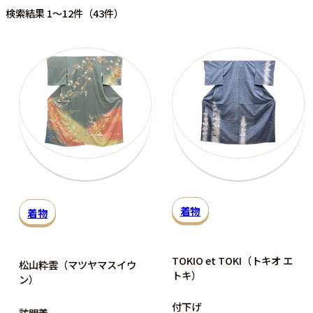
検索結果 1～12件（43件）
着物
着物
TOKIO et TOKI（トキオ エ
松山粋雲（マツヤマスイウ
トキ）
ン）
付下げ
訪問着