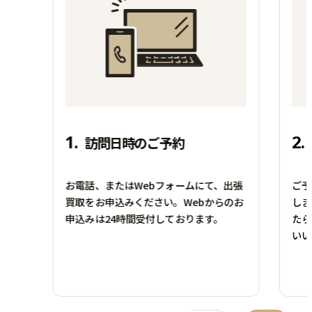
買取時期：2025年07月
買取時期：2025年11月
1.
2.
訪問日時のご予約
お電話、またはWebフォームにて、出張
ご予
買取をお申込みください。Webからのお
しま
申込みは24時間受付しております。
たら
絵画
食器
いい
児玉幸雄
ROYAL COPENHAGEN
モンマントル風景
ピクルスディッシュ