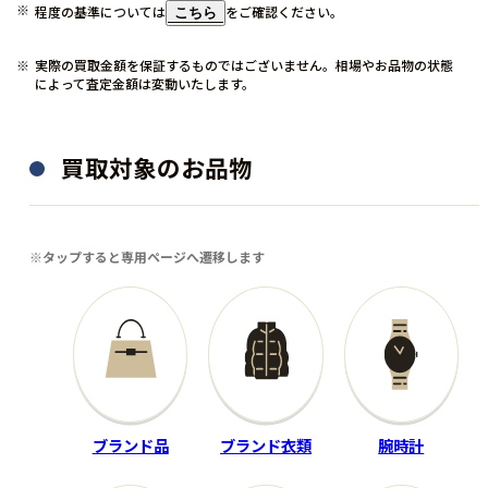
程度の基準については
をご確認ください。
こちら
実際の買取金額を保証するものではございません。相場やお品物の状態
によって査定金額は変動いたします。
買取対象のお品物
ゴルフ用品
アウトドア用品
TaylorMade
RIDLEY
※タップすると専用ページへ遷移します
ドライバー
ロードバイク
Qi35 デザイナーズシリーズ
KANZO SPEED 30001759
34,000
買取金額
円
70,000
買取金額
円
程度：N
ブランド品
ブランド衣類
腕時計
程度：B
付属品：純正グリップ・ヘッ
付属品：ベル付