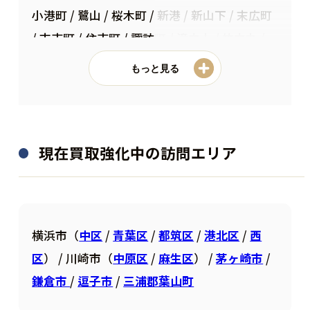
小港町 / 鷺山 / 桜木町 / 新港 / 新山下 / 末広町
/ 末吉町 / 住吉町 / 諏訪町 / 滝之上 / 竹之丸 /
立野 / 千歳町 / 千鳥町 / 長者町 / 千代崎町 / 塚
もっと見る
越 / 寺久保 / 常盤町 / 豊浦町 / 仲尾台 / 錦町 /
西竹之丸 / 西之谷町 / 日本大通 / 根岸旭台 / 根
岸加曽台 / 根岸台 / 根岸町 / 野毛町 / 羽衣町 /
現在買取強化中の訪問エリア
初音町 / 花咲町 / 英町 / 万代町 / 日ノ出町 / 福
富町仲通 / 福富町東通 / 福富町西通 / 富士見町
/ 不老町 / 弁天通 / 蓬莱町 / 本郷町 / 本町 / 本
牧荒井 / 本牧大里町 / 本牧三之谷 / 本牧十二天
横浜市（
中区
/
青葉区
/
都筑区
/
港北区
/
西
/ 本牧原 / 本牧ふ頭 / 本牧間門 / 本牧満坂 / 本
区
） / 川崎市（
中原区
/
麻生区
） /
茅ヶ崎市
/
牧緑ケ丘 / 本牧宮原 / 本牧元町 / 本牧和田 / 本
鎌倉市
/
逗子市
/
三浦郡葉山町
牧町 / 真砂町 / 松影町 / 豆口台 / 港町 / 南仲通