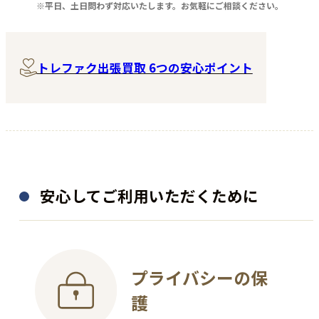
その他詳細：2023年製 457L
16.2g
※平日、土日問わず対応いたします。お気軽にご相談ください。
買取時期：2025年04月
買取時期：2025年02月
トレファク出張買取 6つの安心ポイント
安心してご利用いただくために
着物
骨董品
プライバシーの保
千總
加藤卓男
護
訪問着