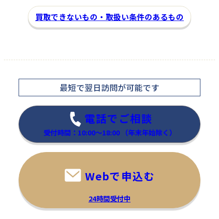
買取できないもの・取扱い条件のあるもの
金・プラチナ
家電
最短で翌日訪問
が可能です
NO BRAND
SHARP
電話でご相談
コンビブレスレット
6ドア冷蔵庫
受付時間：10:00～18:00
（年末年始除く）
―
SJ-MF46K-H
80,000
買取金額
円
Webで申込む
程度：―
程度：A
付属品：―
24時間受付中
付属品：―
その他詳細：K18×Pt850