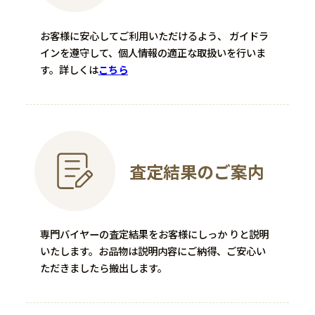
ラスター彩胡姫文双耳花入
―
お客様に安心してご利用いただけるよう、 ガイドラ
―
インを遵守して、個人情報の適正な取扱いを行いま
70,000
買取金額
円
100,000
買取金額
円
す。
詳しくは
こちら
程度：C
程度：B
付属品：―
付属品：―
その他詳細：正倉院文様 刺繍
その他詳細：―
落款有 上前・背中シミ有
買取時期：2025年12月
買取時期：2025年12月
査定結果のご案内
専門バイヤーの査定結果をお客様にしっか りと説明
いたします。お品物は説明内容にご納得、ご安心い
ただきましたら搬出します。