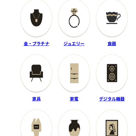
ドカバー付
その他詳細：オレンジ×レッ
その他詳細：フレックスS ロ
ド GRX 2023年製 SIZE XS ヨ
フト角10.5° Diamana T＋60
ゴレ有
46.00インチ D5
買取時期：2025年05月
買取時期：2025年07月
金・プラチナ
ジュエリー
食器
家具
家電
デジタル機器
レコード
ホビー