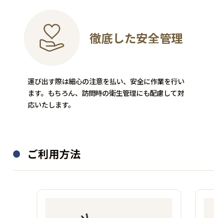
徹底した安全管理
楽器
お酒
GIBSON
運び出す際は細心の注意を払い、安全に作業を行い
SUNTORY
ます。もちろん、訪問時の衛生管理にも配慮して対
Les Paul Custom
応いたします。
響 21年 700ml
―
―
1,440,000
買取金額
円
58,000
ご利用方法
買取金額
円
程度：B
程度：N
付属品：―
その他詳細：動作確認済み
付属品：―
USA製 Early1970 iドットな
その他詳細：―
し・オープンO