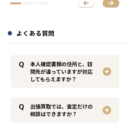
―
フローラダニカ
200,000
65,000
買取金額
買取金額
円
円
よくある質問
程度：A
程度：B
付属品：―
付属品：―
その他詳細：―
その他詳細：レンゲソウ
買取時期：2025年07月
買取時期：2025年04月
本人確認書類の住所と、訪
問先が違っていますが対応
してもらえますか？
出張買取では、査定だけの
相談はできますか？