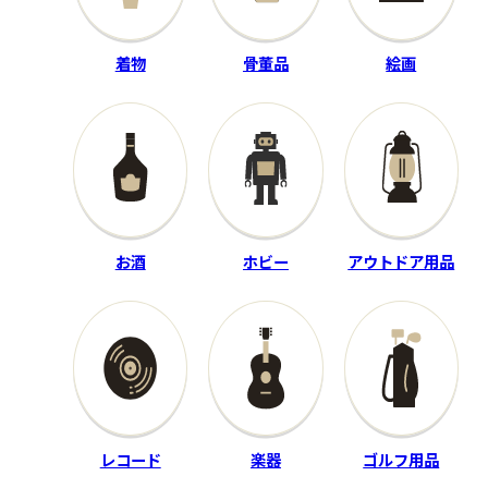
THE ROLLING STONES
クローバー
着物
骨董品
絵画
Through The Past, Darkly
歩行ガンダム
SLC288
―
80,000
買取金額
円
程度：B
程度：B
付属品：―
お酒
ホビー
アウトドア用品
付属品：完備
その他詳細：Big Hits Vol. 2
その他詳細：―
帯欠品
買取時期：2025年01月
買取時期：2025年05月
レコード
楽器
ゴルフ用品