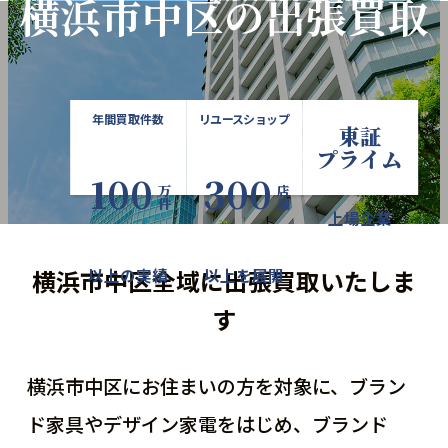
横浜市中区の出張買取
年間買取件数
リユースショップ
東証
プライム
100
300
万件
店舗
上場企業
横浜市中区全域に出張買取いたしま
以上の実績
以上を展開
す
横浜市中区にお住まいの方を対象に、ブラン
ド家具やデザイン家電をはじめ、
ブランド