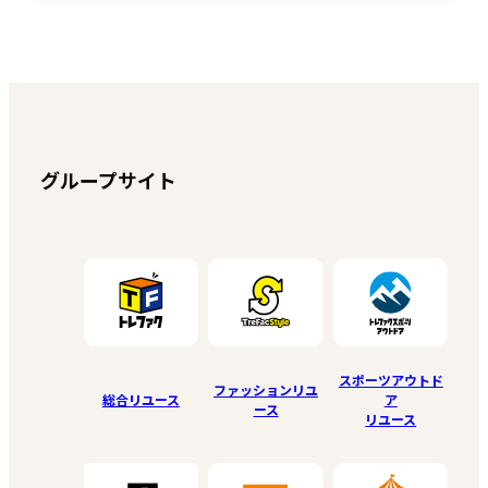
/ 南本牧 / 簑沢 / 宮川町 / 妙香寺台 / 三吉町 /
麦田町 / 元浜町 / 元町 / 矢口台 / 山下町 / 山田
町 / 山手町 / 大和町 / 山吹町 / 山元町 / 弥生町
/ 横浜公園 / 吉田町 / 吉浜町 / 若葉町
グループサイト
スポーツアウトド
ファッションリユ
総合リユース
ア
ース
リユース