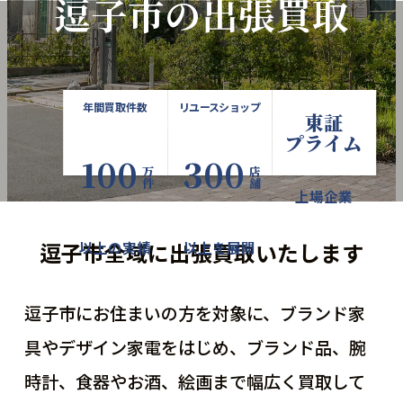
逗子市の出張買取
年間買取件数
リユースショップ
東証
プライム
100
300
万件
店舗
上場企業
逗子市全域に出張買取いたします
以上の実績
以上を展開
逗子市にお住まいの方を対象に、ブランド家
具やデザイン家電をはじめ、
ブランド品、腕
時計、食器やお酒、絵画まで幅広く買取して