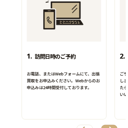
付属品：―
その他詳細：99年松坂屋マイ
その他詳細：―
センフェア
買取時期：2025年05月
買取時期：2025年07月
1.
2.
訪問日時のご予約
お電話、またはWebフォームにて、出張
ご予
買取をお申込みください。Webからのお
しま
申込みは24時間受付しております。
たら
いい
楽器
お酒
ATELIER Z
MACALLAN