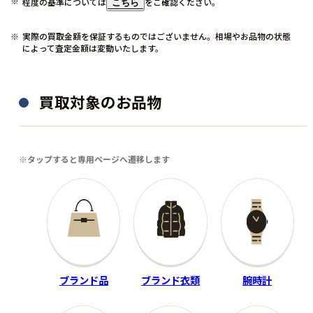
程度の基準については
をご確認ください。
こちら
実際の買取金額を保証するものではございません。相場やお品物の状態
によって査定金額は変動いたします。
買取対象のお品物
ゴルフ用品
ブランド品
ARTISAN
FENDI
※タップすると専用ページへ遷移します
アイアンセットマッスルバッ
ピーカブー ISeeU スモール
クモデル
8BN327
LS☆720MB Dynamic Gold E
X S200
200,000
買取金額
円
40,000
買取金額
円
ブランド品
ブランド衣類
腕時計
程度：A
程度：B