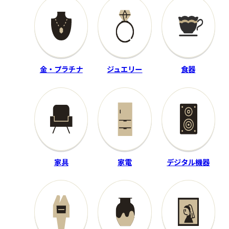
付属品：―
付属品：―
その他詳細：4本セット
その他詳細：ピンク 縫い目に
（7/8/9/PW） ソールまた
細かな割れ有
はフェースにスリキズ有
買取時期：2025年06月
買取時期：2024年04月
金・プラチナ
ジュエリー
食器
家具
家電
デジタル機器
ホビー
レコード