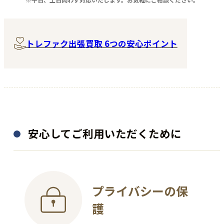
程度：B
程度：N
付属品：―
付属品：―
その他詳細：本革 2人掛け
その他詳細：―
ソファー
トレファク出張買取 6つの安心ポイント
買取時期：2025年09月
買取時期：2025年05月
安心してご利用いただくために
プライバシーの保
絵画
護
金・プラチナ