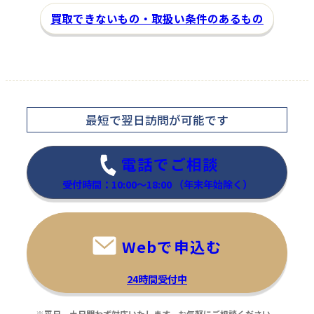
買取できないもの・取扱い条件のあるもの
最短で翌日訪問
が可能です
家具
家電
電話でご相談
受付時間：10:00～18:00
（年末年始除く）
MasterWal
BALMUDA
モアレスソファ
コーヒーメーカー
Webで申込む
MLSO-2S160
K06A-BK
24時間受付中
80,000
買取金額
円
16,000
買取金額
円
※平日、土日問わず対応いたします。お気軽にご相談ください。