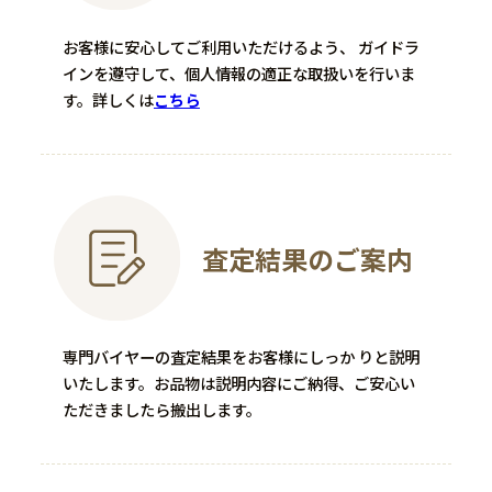
ROYAL COPENHAGEN
NO BRAND
お客様に安心してご利用いただけるよう、 ガイドラ
インを遵守して、個人情報の適正な取扱いを行いま
Cafe
コンビブレスレット
す。
詳しくは
こちら
―
―
110,000
買取金額
円
程度：―
程度：B
付属品：―
査定結果のご案内
付属品：―
その他詳細：K18×Pt850
その他詳細：陶版画 藤田嗣治
16.2g
限定300部 青錆有
買取時期：2025年02月
買取時期：2025年12月
専門バイヤーの査定結果をお客様にしっか りと説明
いたします。お品物は説明内容にご納得、ご安心い
ただきましたら搬出します。