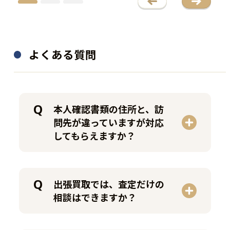
6弦エレキベース
Vintage 1980 スコッチウイ
スキー 700ml
JINO-6
よくある質問
―
312,400
買取金額
円
250,000
買取金額
円
程度：B
程度：N
付属品：純正ギグバッグ付
本人確認書類の住所と、訪
付属品：―
その他詳細：日野"JINO"賢二
問先が違っていますが対応
その他詳細：―
シグネイチャー
してもらえますか？
買取時期：2025年12月
買取時期：2025年07月
出張買取では、査定だけの
相談はできますか？