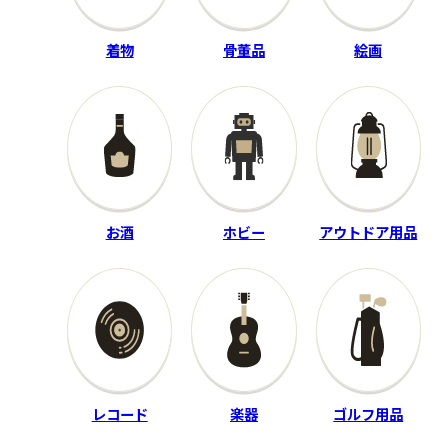
MICRO ACE
山下達郎
着物
骨董品
絵画
満鉄パシナ12 燈火管制改造・
FOR YOU
あじあ号 8両セット
RAL-8801
A-8404
12,000
買取金額
円
程度：B
お酒
ホビー
アウトドア用品
程度：A
付属品：歌詞カード・スリー
付属品：カプラー、説明書、
ブ付
ケース付
その他詳細：―
その他詳細：―
買取時期：2025年07月
買取時期：2025年01月
レコード
楽器
ゴルフ用品