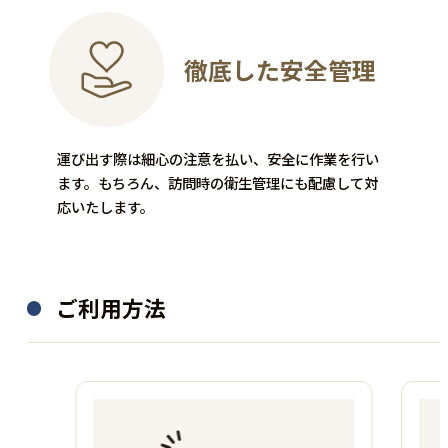
徹底した安全管理
運び出す際は細心の注意を払い、安全に作業を行い
骨董品
食器
ます。もちろん、訪問時の衛生管理にも配慮して対
応いたします。
MEISSEN
Wedgwood
フラワーベース
ティーポット
ご利用方法
源氏物語
ハミングバード
60,000
買取金額
円
25,000
買取金額
円
程度：A
程度：B
付属品：―