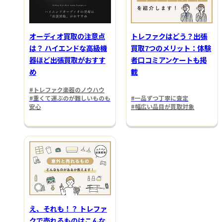
オーディオ買取の注意点
トレファクはどう？出張
は？ ハイエンドな高級機
買取7つのメリット：体験
器ほど出張買取がおすす
者口コミアンケートも掲
め
載
#トレファク楽器のノウハウ
#重くて運ぶのが難しいものも
#一品ずつ丁寧に査定
安心
#幅広い品目が買取対象
え、それも！？ トレファ
クで売れるものはこんな