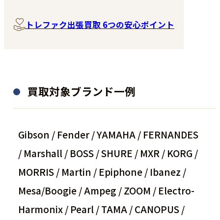
トレファク出張買取 6つの安心ポイント
買取対象ブランド一例
Gibson / Fender / YAMAHA / FERNANDES
/ Marshall / BOSS / SHURE / MXR / KORG /
MORRIS / Martin / Epiphone / Ibanez /
Mesa/Boogie / Ampeg / ZOOM / Electro-
Harmonix / Pearl / TAMA / CANOPUS /