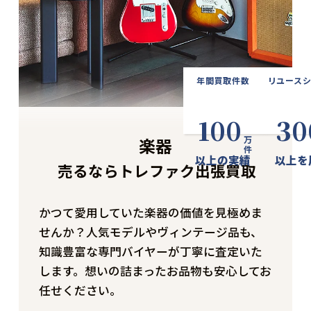
年間買取件数
リユース
100
30
楽器
万件
以上の実績
以上を
売るならトレファク出張買取
かつて愛用していた楽器の価値を見極めま
せんか？人気モデルやヴィンテージ品も、
知識豊富な専門バイヤーが丁寧に査定いた
します。想いの詰まったお品物も安心してお
任せください。