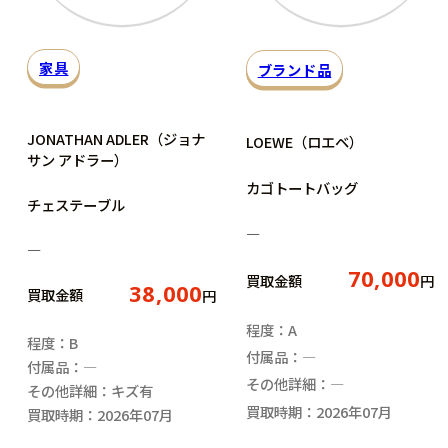
家具
ブランド品
JONATHAN ADLER（ジョナ
LOEWE（ロエベ）
サン アドラー）
カゴトートバッグ
チェステーブル
―
―
70,000
買取金額
円
38,000
買取金額
円
程度：A
程度：B
付属品：―
付属品：―
その他詳細：―
その他詳細：キズ有
買取時期：2026年07月
買取時期：2026年07月