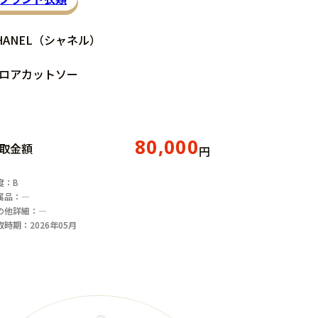
HANEL（シャネル）
ロアカットソー
80,000
取金額
円
度：B
属品：―
の他詳細：―
取時期：2026年05月