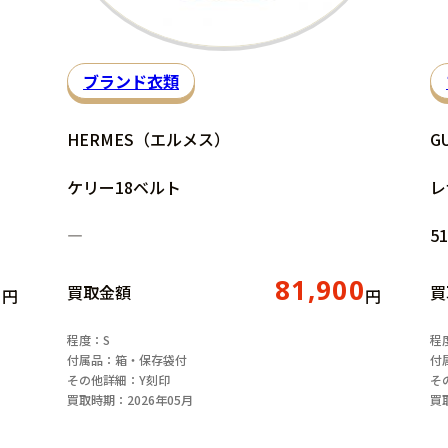
ブランド衣類
HERMES（エルメス）
G
ケリー18ベルト
レ
―
51
0
81,900
買取金額
買
円
円
程度：S
程
付属品：箱・保存袋付
付
その他詳細：Y刻印
そ
買取時期：2026年05月
買