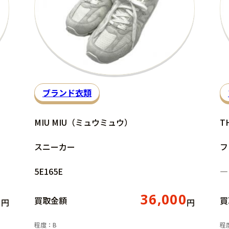
ブランド衣類
MIU MIU（ミュウミュウ）
T
スニーカー
フ
5E165E
―
0
36,000
買取金額
買
円
円
程度：B
程