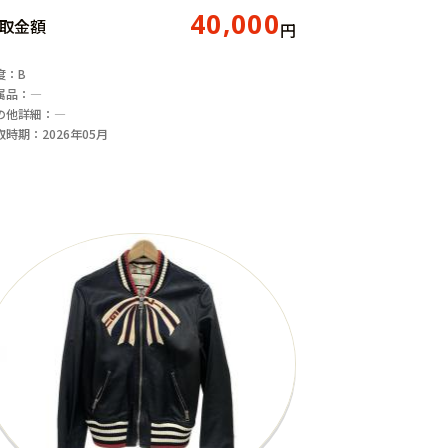
40,000
取金額
円
度：B
属品：―
の他詳細：―
取時期：2026年05月