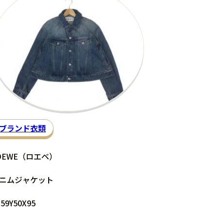
ブランド衣類
OEWE（ロエベ）
ニムジャケット
359Y50X95