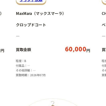
ロ）
MaxMara（マックスマーラ）
C
クロップドコート
ベ
―
―
0
60,000
買取金額
買
円
円
程度：B
程
付属品：―
付
その他詳細：―
そ
買取時期：2026年07月
買