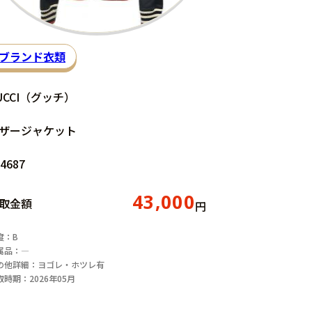
ブランド衣類
UCCI（グッチ）
ザージャケット
4687
43,000
取金額
円
度：B
属品：―
の他詳細：ヨゴレ・ホツレ有
取時期：2026年05月