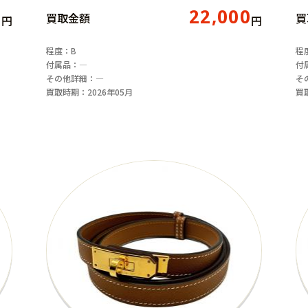
0
22,000
買取金額
買
円
円
程度：B
程
付属品：―
付
その他詳細：―
そ
買取時期：2026年05月
買